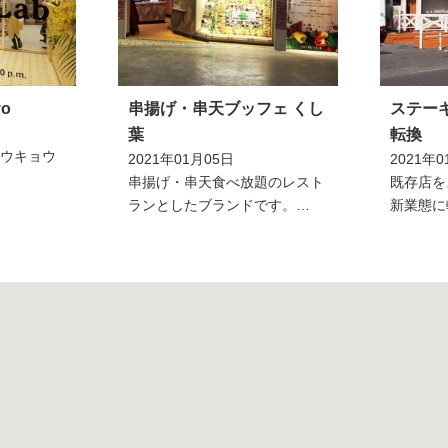
yo
串揚げ・串天ブッフェ くし
ステー
葉
転換
トウキョウ
2021年01月05日
2021年0
串揚げ・串天食べ放題のレスト
既存店を
ランとしたブランドです。…
新業態に