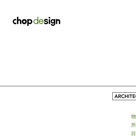
物
所
目